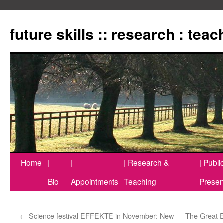
Zum
Inhalt
future skills :: research : tea
springen
Home
|
|
| Research &
| Publi
Bio
Appointments
Teaching
Presen
←
Science festival EFFEKTE in November: New
The Great 