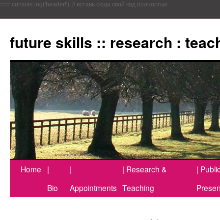
=== console.log('header!'); // вставь сюда свой код полностью
Zum
Inhalt
future skills :: research : tea
springen
Home
|
|
| Research &
| Publi
Bio
Appointments
Teaching
Presen