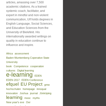
articles, amassing over 7,500
academic citations. As a trained
systemic coach, facilitator, and
expert in mindful and non-violent
communication, Ulf holds degrees in
English Language, Social Sciences,
and Education Sciences from the
University of Bielefeld. His
internationally awarded writings on
quality in education continue to
influence and inspire.
Africa
assessment
Baden-Wurttemberg Coperative State
University
book
Competence
cooperation
cultures
Digital learning
e-learning
EDEN
EDEN 2017
EDEN Conference
efquel
EU Project
gmw
hochschulen
homepage
innoqual
innovation
Joshua
journal
Jönköping
learning
mooc
myths
New year's eve
Oer