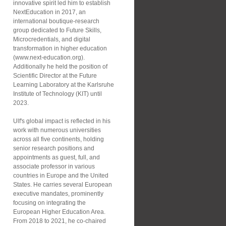
innovative spirit led him to establish
NextEducation in 2017, an
international boutique-research
group dedicated to Future Skills,
Microcredentials, and digital
transformation in higher education
(www.next-education.org).
Additionally he held the position of
Scientific Director at the Future
Learning Laboratory at the Karlsruhe
Institute of Technology (KIT) until
2023.
Ulf's global impact is reflected in his
work with numerous universities
across all five continents, holding
senior research positions and
appointments as guest, full, and
associate professor in various
countries in Europe and the United
States. He carries several European
executive mandates, prominently
focusing on integrating the
European Higher Education Area.
From 2018 to 2021, he co-chaired