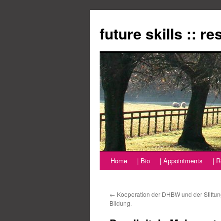
Zum
Inhalt
future skills :: r
springen
Home
| Bio
| Appointments
| 
←
Kooperation der DHBW und der Stiftun
Bildung.