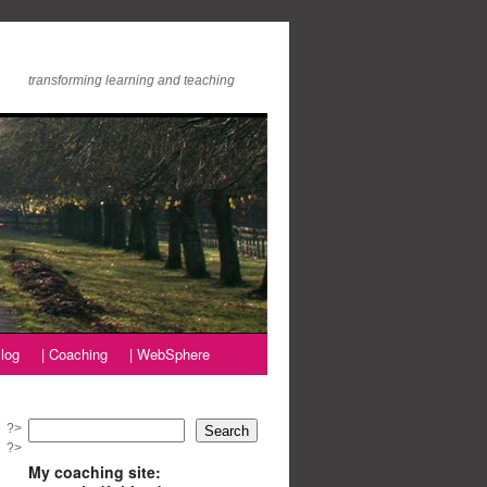
transforming learning and teaching
log
| Coaching
| WebSphere
?>
Search
?>
My coaching site: