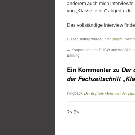
anderem auch mich interviewte.
von „Klasse leiten“ abgedruckt.
Das vollständige Interview find
Dieser Beitrag wurde unter
Blogroll
veröff
←
Kooperation der DHBW und der Stiftun
Bildung.
Ein Kommentar zu
Der 
der Fachzeitschrift „Kla
Pingback:
Der digitale Mehrwert der Pan
?>
?>