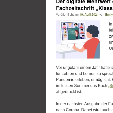
Der digitale Mehrwert
Fachzeitschrift „Klass
Veröffentlicht am
19. April 2021
von
Emily
In
le
zw
un
Um
Vor ungefähr einem Jahr hatte ic
für Lehren und Lernen zu spreche
Pandemie erleben, ermöglicht. Ka
im letzten Sommer das Buch
„S
abgedruckt ist.
In der nächsten Ausgabe der Fa
nach Corona. Dabei wird auch da