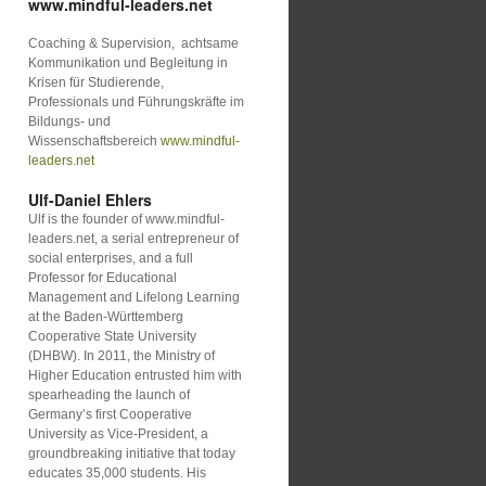
www.mindful-leaders.net
Coaching & Supervision, achtsame
Kommunikation und Begleitung in
Krisen für Studierende,
Professionals und Führungskräfte im
Bildungs- und
Wissenschaftsbereich
www.mindful-
leaders.net
Ulf-Daniel Ehlers
Ulf is the founder of www.mindful-
leaders.net, a serial entrepreneur of
social enterprises, and a full
Professor for Educational
Management and Lifelong Learning
at the Baden-Württemberg
Cooperative State University
(DHBW). In 2011, the Ministry of
Higher Education entrusted him with
spearheading the launch of
Germany’s first Cooperative
University as Vice-President, a
groundbreaking initiative that today
educates 35,000 students. His