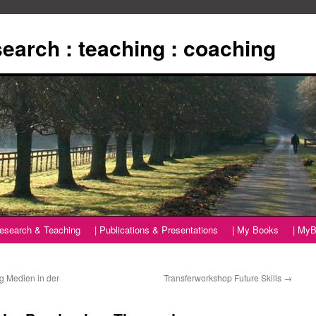
esearch : teaching : coaching
Research & Teaching
| Publications & Presentations
| My Books
| MyB
g Medien in der
Transferworkshop Future Skills
→