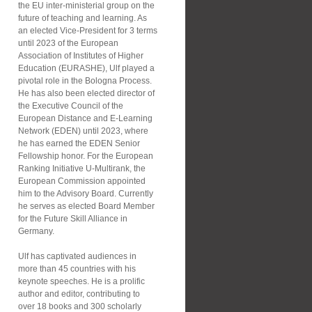
the EU inter-ministerial group on the
future of teaching and learning. As
an elected Vice-President for 3 terms
until 2023 of the European
Association of Institutes of Higher
Education (EURASHE), Ulf played a
pivotal role in the Bologna Process.
He has also been elected director of
the Executive Council of the
European Distance and E-Learning
Network (EDEN) until 2023, where
he has earned the EDEN Senior
Fellowship honor. For the European
Ranking Initiative U-Multirank, the
European Commission appointed
him to the Advisory Board. Currently
he serves as elected Board Member
for the Future Skill Alliance in
Germany.
Ulf has captivated audiences in
more than 45 countries with his
keynote speeches. He is a prolific
author and editor, contributing to
over 18 books and 300 scholarly