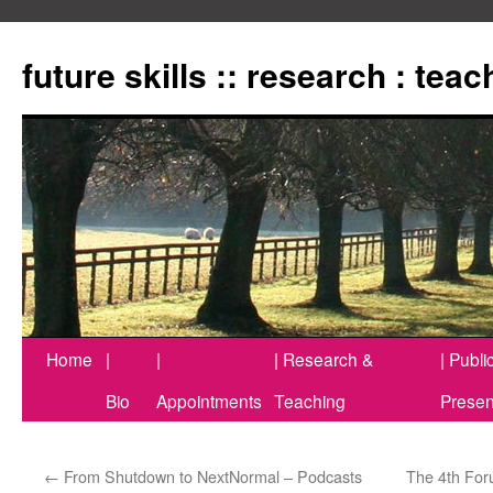
Zum
Inhalt
future skills :: research : tea
springen
Home
|
|
| Research &
| Publi
Bio
Appointments
Teaching
Presen
←
From Shutdown to NextNormal – Podcasts
The 4th For