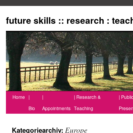
Zum
Inhalt
future skills :: research : tea
springen
Home
|
|
| Research &
| Publi
Bio
Appointments
Teaching
Presen
Europe
Kategoriearchiv: