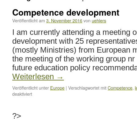
Competence development
Veröffentlicht am
3. November 2016
von
uehlers
I am currently attending a meeting o
development with 25 representatives
(mostly Ministries) from European 
the meeting of the working group nr
future education policy recommenda
Weiterlesen
→
Veröffentlicht unter
Europe
|
Verschlagwortet mit
Competence
,
l
für
deaktiviert
Competence
development
?>